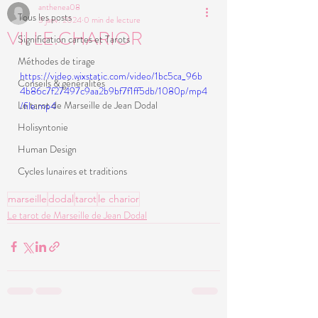
anthenea08
Tous les posts
3 janv. 2024
0 min de lecture
VII LE.CHARIOR
Signification cartes et Tarots
Méthodes de tirage
https://video.wixstatic.com/video/1bc5ca_96b
Conseils & généralités
4b86c7f27497c9aa2b9bf7f1ff5db/1080p/mp4
Le tarot de Marseille de Jean Dodal
/file.mp4
Holisyntonie
Human Design
Cycles lunaires et traditions
marseille
dodal
tarot
le charior
Le tarot de Marseille de Jean Dodal