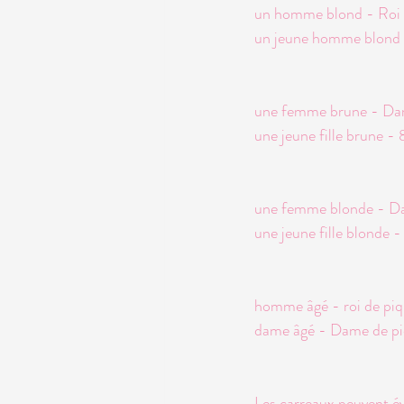
un homme blond - Roi 
un jeune homme blond 
une femme brune - Dam
une jeune fille brune - 
une femme blonde - D
une jeune fille blonde -
homme âgé - roi de pi
dame âgé - Dame de p
Les carreaux peuvent év