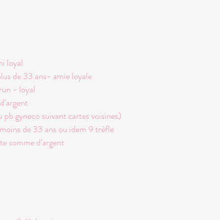
i loyal
us de 33 ans- amie loyale
un - loyal
d'argent
u pb gyneco suivant cartes voisines)
e moins de 33 ans ou idem 9 trèfle
tite somme d'argent