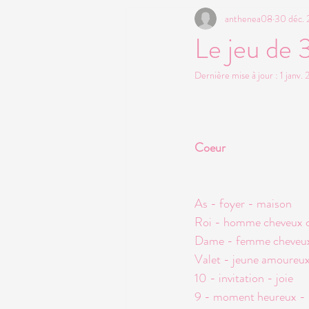
anthenea08
30 déc. 
Holisyntonie
Human Design
Le jeu de 
Dernière mise à jour :
1 janv.
Coeur
As - foyer - maison
Roi - homme cheveux c
Dame - femme cheveux
Valet - jeune amoureux
10 - invitation - joie
9 - moment heureux - 