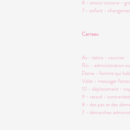
8 - amour victoire - gra
7 - enfant - changeme
Carreau
As - lettre - courrier
Roi - administration 
Dame - femme qui habi
Valet - messager facteu
10 - déplacement - vo
9 - retard - contrariété
8 - des pas et des dém
7 - démarches administ