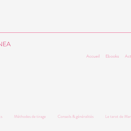
ENEA
Accueil
Ebooks
Act
ts
Méthodes de tirage
Conseils & généralités
Le tarot de Mar