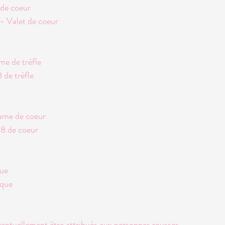
de coeur
- Valet de coeur
e de trèfle
8 de trèfle
ame de coeur
 8 de coeur
que
ique
entuellement être attribués aux personnes rousses.