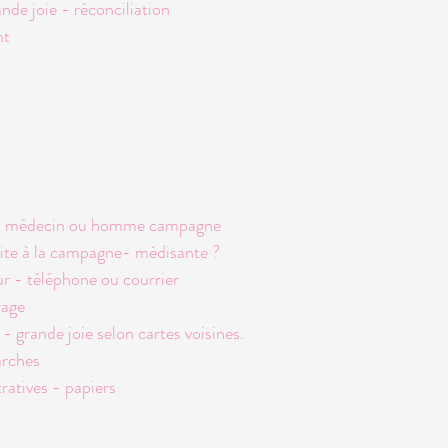
nde joie - réconciliation
nt
ou médecin ou homme campagne
te à la campagne- médisante ?
r - téléphone ou courrier
yage
 - grande joie selon cartes voisines.
arches
ratives - papiers