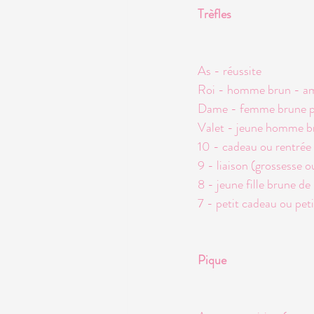
Trèfles
As - réussite
Roi - homme brun - am
Dame - femme brune pl
Valet - jeune homme br
10 - cadeau ou rentrée 
9 - liaison (grossesse o
8 - jeune fille brune d
7 - petit cadeau ou pe
Pique 