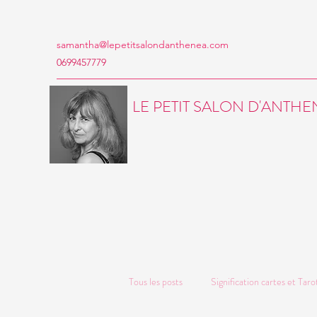
samantha@lepetitsalondanthenea.com
0699457779
LE PETIT SALON D'ANTH
Tous les posts
Signification cartes et Taro