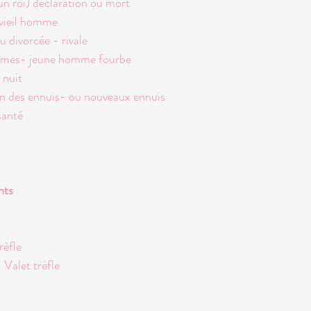
un roi) déclaration ou mort
vieil homme
divorcée - rivale
blèmes- jeune homme fourbe
 nuit
in des ennuis- ou nouveaux ennuis
santé
nts
rèfle
Valet trèfle