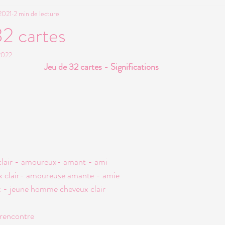
2021
2 min de lecture
Cycles lunaires et traditions
32 cartes
 2022
Jeu de 32 cartes - Significations 
lair - amoureux- amant - ami
 clair- amoureuse amante - amie
 - jeune homme cheveux clair
rencontre