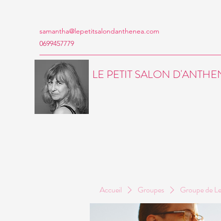
samantha@lepetitsalondanthenea.com
0699457779
LE PETIT SALON D'ANTH
Accueil
Groupes
Groupe de Le 