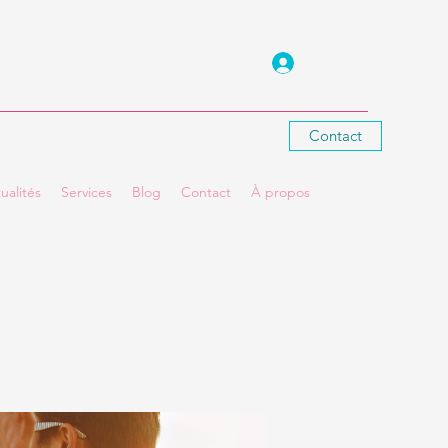
Se connecter
Contact
ualités
Services
Blog
Contact
À propos