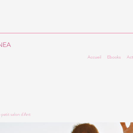
ENEA
Accueil
Ebooks
Act
petit salon d'Ant