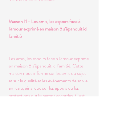
Maison 11 - Les amis, les espoirs face à 
l'amour exprimé en maison 5 s'épanouit ici 
l'amitié 
Les amis, les espoirs face à l'amour exprimé 
en maison 5 s'épanouit ici l'amitié. Cette 
maison nous informe sur les amis du sujet 
et sur la qualité et les événements de sa vie 
amicale, ainsi que sur les appuis ou les 
protections qui lui seront accordés. C'est 
aussi en 11, face aux enfants et à la création 
symbolisés en 5, que se forment les espoirs 
et les projets et que se dessine l'avenir. 