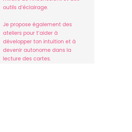
outils d’éclairage.
Je propose également des
ateliers pour t’aider à
développer ton intuition et à
devenir autonome dans la
lecture des cartes.
Chaque accompagnement est
unique, guidé par l’écoute,
l’intuition et ce qui demande à
émerger pour toi à cet instant.
✨ Bienvenue dans mon univers
— un espace pour te